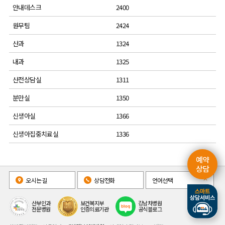
안내데스크
2400
원무팀
2424
산과
1324
내과
1325
산전상담실
1311
분만실
1350
신생아실
1366
신생아집중치료실
1336
예약
상담
오시는길
상담전화
언어선택
산부인과
보건복지부
강남차병원
전문병원
인증의료기관
공식블로그