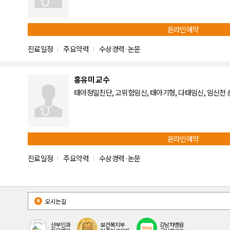
온라인예약
진료일정
주요약력
수상경력·논문
홍유미 교수
태아정밀진단, 고위험임신, 태아기형, 다태임신, 임신전 상담,
온라인예약
진료일정
주요약력
수상경력·논문
오시는길
산부인과
보건복지부
강남차병원