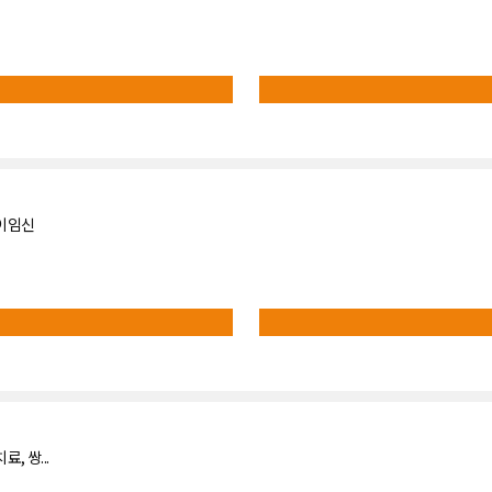
둥이임신
 쌍...