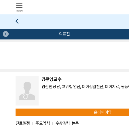
전체메뉴
의료진
김문영 교수
임신전 상담, 고위험 임신, 태아정밀진단, 태아치료, 쌍둥이임
온라인예약
진료일정
주요약력
수상경력·논문