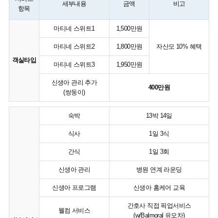
세부내용
금액
비고
항목
마티네 스위트1
1,500만원
마티네 스위트2
1,800만원
자산모 10% 혜택
객실타입
마티네 스위트3
1,950만원
신생아 관리 추가
400만원
(쌍둥이)
숙박
13박 14일
식사
1일 3식
간식
1일 3회
신생아 관리
병원 연계 라운딩
신생아 프로그램
신생아 홈케어 교육
간호사 직접 픽업서비스
웰컴 서비스
(w/Balmoral 유모차)