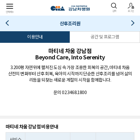
검색
로그인
전체메뉴
산후조리원
이용안내
공간 및 프로그램
마티네 차움 강남점
Beyond Care, Into Serenity
3.200평 자연위에 펼쳐진 도심 속 가장 조용한 회복의 공간, 마티네 차움
산전의 변화부터 산후 회복, 육아의 시작까지 단순한 산후조리를 넘어 삶의
리듬을 되찾는 새로운 계절의 시작을 함께합니다.
문의 02.3468.1800
마티네 차움 강남점 비용안내
서비스