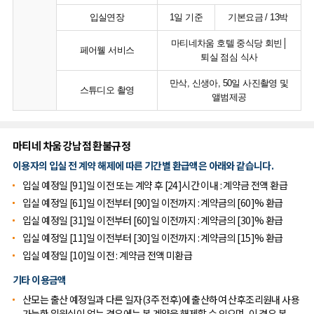
입실연장
1일 기준
기본요금 / 13박
마티네차움 호텔 중식당 회빈│
페어웰 서비스
퇴실 점심 식사
만삭, 신생아, 50일 사진촬영 및
스튜디오 촬영
앨범제공
마티네 차움 강남점 환불규정
이용자의 입실 전 계약 해제에 따른 기간별 환급액은 아래와 같습니다.
입실 예정일 [91]일 이전 또는 계약 후 [24]시간 이내 : 계약금 전액 환급
입실 예정일 [61]일 이전부터 [90]일 이전까지 : 계약금의 [60]% 환급
입실 예정일 [31]일 이전부터 [60]일 이전까지 : 계약금의 [30]% 환급
입실 예정일 [11]일 이전부터 [30]일 이전까지 : 계약금의 [15]% 환급
입실 예정일 [10]일 이전 : 계약금 전액 미환급
기타 이용금액
산모는 출산 예정일과 다른 일자(3주 전후)에 출산하여 산후조리원내 사용
가능한 입원실이 없는 경우에는 본 계약을 해제할 수 있으며, 이 경우 본