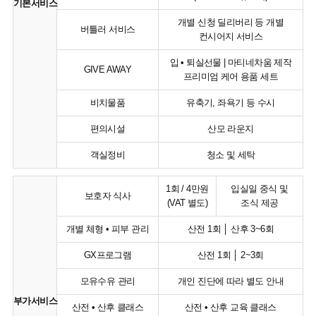
기본서비스
개별 신청 딜리버리 등 개별
버틀러 서비스
컨시어지 서비스
입 • 퇴실선물 | 마티네차움 제작
GIVE AWAY
프리미엄 케어 용품 세트
비치물품
유축기, 좌욕기 등 수시
편의시설
산모 라운지
객실정비
청소 및 세탁
1회 / 4만원
입실일 중식 및
보호자 식사
(VAT 별도)
조식 제공
개별 체형 • 피부 관리
산전 1회 │ 산후 3~6회
GX프로그램
산전 1회 │ 2~3회
모유수유 관리
개인 진단에 따라 별도 안내
부가서비스
산전 • 산후 클래스
산전 • 산후 교육 클래스